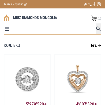
Тавтай морилно уу!
MIUZ DIAMONDS MONGOLIA
(
0
)
КОЛЛЕКЦ
Бүгд
→
5’279’520
4’607’520