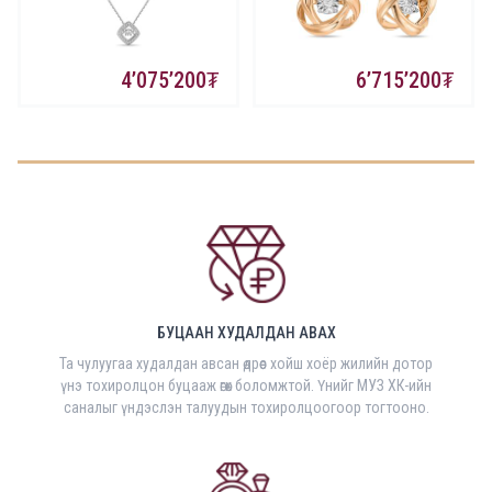
4’075’200
6’715’200
БУЦААН ХУДАЛДАН АВАХ
Та чулуугаа худалдан авсан өдрөөс хойш хоёр жилийн дотор
үнэ тохиролцон буцааж өгөх боломжтой. Үнийг МУЗ ХК-ийн
саналыг үндэслэн талуудын тохиролцоогоор тогтооно.