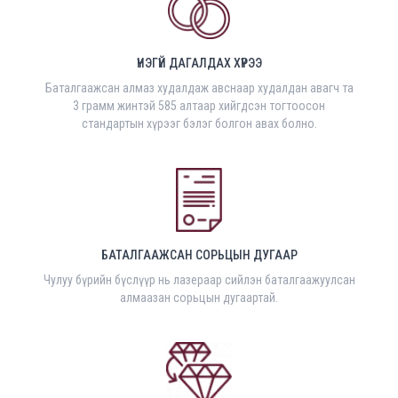
ҮНЭГҮЙ ДАГАЛДАХ ХҮРЭЭ
Баталгаажсан алмаз худалдаж авснаар худалдан авагч та
3 грамм жинтэй 585 алтаар хийгдсэн тогтоосон
стандартын хүрээг бэлэг болгон авах болно.
БАТАЛГААЖСАН СОРЬЦЫН ДУГААР
Чулуу бүрийн бүслүүр нь лазераар сийлэн баталгаажуулсан
алмаазан сорьцын дугаартай.