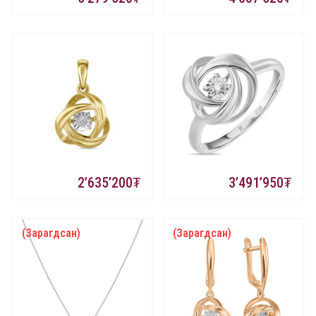
2’635’200
3’491’950
(Зарагдсан)
(Зарагдсан)