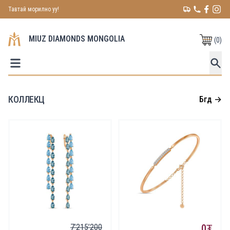
Тавтай морилно уу!
MIUZ DIAMONDS MONGOLIA
(
0
)
КОЛЛЕКЦ
Бүгд
→
7’215’200
0