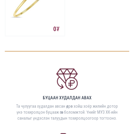
0
БУЦААН ХУДАЛДАН АВАХ
Та чулуугаа худалдан авсан өдрөөс хойш хоёр жилийн дотор
үнэ тохиролцон буцааж өгөх боломжтой. Үнийг МУЗ ХК-ийн
саналыг үндэслэн талуудын тохиролцоогоор тогтооно.