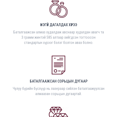
ҮНЭГҮЙ ДАГАЛДАХ ХҮРЭЭ
Баталгаажсан алмаз худалдаж авснаар худалдан авагч та
3 грамм жинтэй 585 алтаар хийгдсэн тогтоосон
стандартын хүрээг бэлэг болгон авах болно.
БАТАЛГААЖСАН СОРЬЦЫН ДУГААР
Чулуу бүрийн бүслүүр нь лазераар сийлэн баталгаажуулсан
алмаазан сорьцын дугаартай.