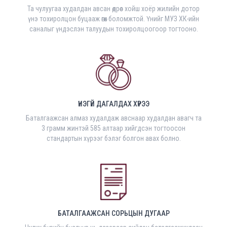
Та чулуугаа худалдан авсан өдрөөс хойш хоёр жилийн дотор
үнэ тохиролцон буцааж өгөх боломжтой. Үнийг МУЗ ХК-ийн
саналыг үндэслэн талуудын тохиролцоогоор тогтооно.
ҮНЭГҮЙ ДАГАЛДАХ ХҮРЭЭ
Баталгаажсан алмаз худалдаж авснаар худалдан авагч та
3 грамм жинтэй 585 алтаар хийгдсэн тогтоосон
стандартын хүрээг бэлэг болгон авах болно.
БАТАЛГААЖСАН СОРЬЦЫН ДУГААР