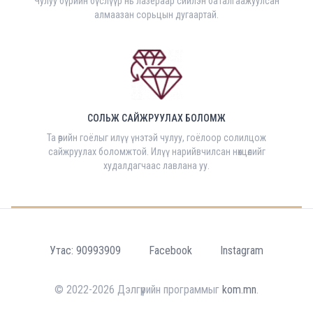
Чулуу бүрийн бүслүүр нь лазераар сийлэн баталгаажуулсан
алмаазан сорьцын дугаартай.
СОЛЬЖ САЙЖРУУЛАХ БОЛОМЖ
Та өөрийн гоёлыг илүү үнэтэй чулуу, гоёлоор солилцож
сайжруулах боломжтой. Илүү нарийвчилсан нөхцөлийг
худалдагчаас лавлана уу.
Утас: 90993909
Facebook
Instagram
© 2022-2026 Дэлгүүрийн программыг
kom.mn
.