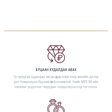
БУЦААН ХУДАЛДАН АВАХ
Та чулуугаа худалдан авсан өдрөөс хойш хоёр жилийн дотор
үнэ тохиролцон буцааж өгөх боломжтой. Үнийг МУЗ ХК-ийн
саналыг үндэслэн талуудын тохиролцоогоор тогтооно.