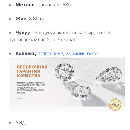
Металл
: Цагаан алт 585
Жин
: 3.85 гр
Чулуу
: 19ш дугуй зүсэлттэй сапфир, өнгө 2,
тунгалаг байдал 2, 0.35 карат
Коллекц
:
Infinite love
,
Хуримын бөгж
УИД