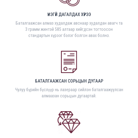
ҮНЭГҮЙ ДАГАЛДАХ ХҮРЭЭ
Баталгаажсан алмаз худалдаж авснаар худалдан авагч та
3 грамм жинтэй 585 алтаар хийгдсэн тогтоосон
стандартын хүрээг бэлэг болгон авах болно.
БАТАЛГААЖСАН СОРЬЦЫН ДУГААР
Чулуу бүрийн бүслүүр нь лазераар сийлэн баталгаажуулсан
алмаазан сорьцын дугаартай.