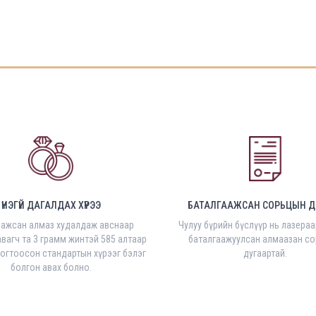
ҮНЭГҮЙ ДАГАЛДАХ ХҮРЭЭ
БАТАЛГААЖСАН СОРЬЦЫН Д
аажсан алмаз худалдаж авснаар
Чулуу бүрийн бүслүүр нь лазера
вагч та 3 грамм жинтэй 585 алтаар
баталгаажуулсан алмаазан с
тогтоосон стандартын хүрээг бэлэг
дугаартай.
болгон авах болно.