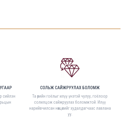
УГААР
СОЛЬЖ САЙЖРУУЛАХ БОЛОМЖ
ар сийлэн
Та өөрийн гоёлыг илүү үнэтэй чулуу, гоёлоор
орьцын
солилцож сайжруулах боломжтой. Илүү
нарийвчилсан нөхцөлийг худалдагчаас лавлана
уу.