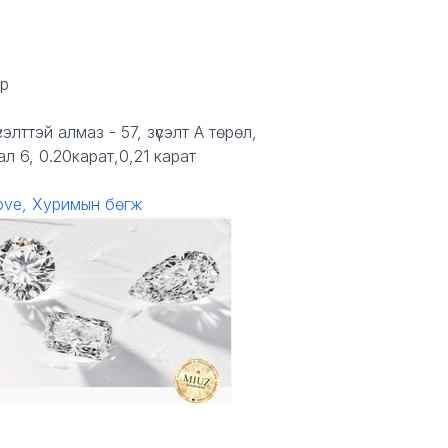
гр
сэлттэй алмаз - 57,
зүсэлт
А төрөл,
ал
6, 0.20карат,0,21 карат
love
,
Хуримын бөгж