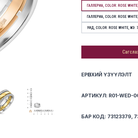
ГАЛЛЕРИА, COLOR: ROSE WHITE, SI
ГАЛЛЕРИА, COLOR: ROSE WHITE, S
УИД, COLOR: ROSE WHITE, ҮНЭ: 7
Сагсла
Description
ЕРӨНХИЙ ҮЗҮҮЛЭЛТ
АРТИКУЛ: R01-WED-0
БАР КОД:
73123379, 7