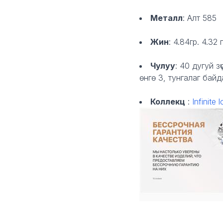
Металл
: А
лт 585
Жин
:
4.84гр. 4.32 
Чулуу
:
40 дугуй зү
өнгө
3,
тунгалаг байд
Коллекц
:
Infinite 