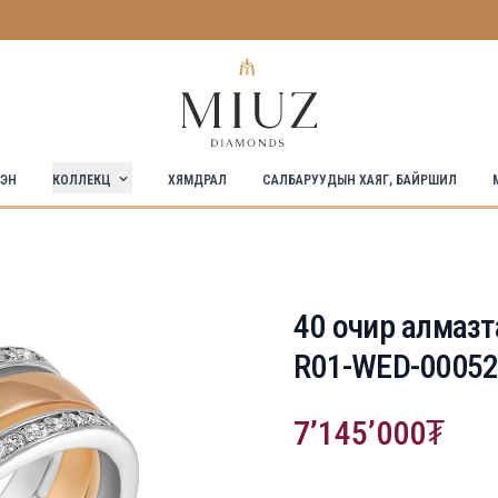
КОЛЛЕКЦ
СЭН
ХЯМДРАЛ
САЛБАРУУДЫН ХАЯГ, БАЙРШИЛ
40 очир алмазт
R01-WED-00052
7’145’000
Product information