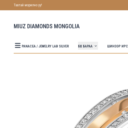
Тавтай морилно уу!
MIUZ DIAMONDS MONGOLIA
БҮХ БАРАА
PANACEA / JEWELRY LAB SILVER
ШИНЭЭР ИР
Зурагнууд