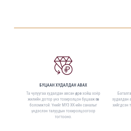
БУЦААН ХУДАЛДАН АВАХ
Та чулуугаа худалдан авсан өдрөөс хойш хоёр
Баталг
жилийн дотор үнэ тохиролцон буцааж өгөх
худалдан а
боломжтой. Үнийг МУЗ ХК-ийн саналыг
хийгдсэн 
үндэслэн талуудын тохиролцоогоор
тогтооно.