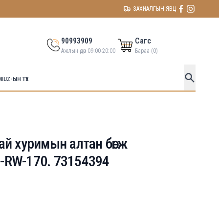
ЗАХИАЛГЫН ЯВЦ
90993909
Сагс
Ажлын өдөр 09:00-20:00
Бараа (
0
)
MIUZ-ЫН ТҮҮХ
ай хуримын алтан бөгж
-RW-170. 73154394