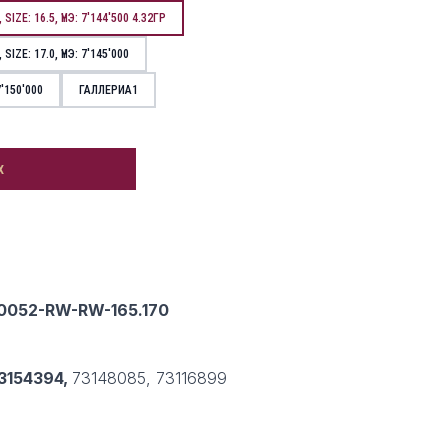
ZE: 16.5, ҮНЭ: 7'144'500 4.32ГР
IZE: 17.0, ҮНЭ: 7'145'000
'150'000
ГАЛЛЕРИА1
х
0052-RW-RW-165.170
3154394,
73148085, 73116899