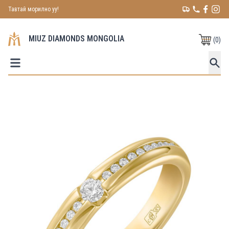
Тавтай морилно уу!
MIUZ DIAMONDS MONGOLIA
(
0
)
Зурагнууд