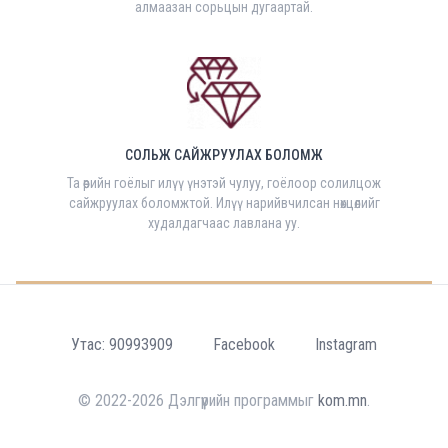
алмаазан сорьцын дугаартай.
СОЛЬЖ САЙЖРУУЛАХ БОЛОМЖ
Та өөрийн гоёлыг илүү үнэтэй чулуу, гоёлоор солилцож
сайжруулах боломжтой. Илүү нарийвчилсан нөхцөлийг
худалдагчаас лавлана уу.
Утас: 90993909
Facebook
Instagram
© 2022-2026 Дэлгүүрийн программыг
kom.mn
.