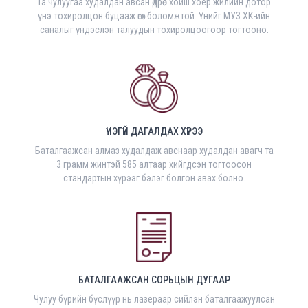
Та чулуугаа худалдан авсан өдрөөс хойш хоёр жилийн дотор
үнэ тохиролцон буцааж өгөх боломжтой. Үнийг МУЗ ХК-ийн
саналыг үндэслэн талуудын тохиролцоогоор тогтооно.
ҮНЭГҮЙ ДАГАЛДАХ ХҮРЭЭ
Баталгаажсан алмаз худалдаж авснаар худалдан авагч та
3 грамм жинтэй 585 алтаар хийгдсэн тогтоосон
стандартын хүрээг бэлэг болгон авах болно.
БАТАЛГААЖСАН СОРЬЦЫН ДУГААР
Чулуу бүрийн бүслүүр нь лазераар сийлэн баталгаажуулсан