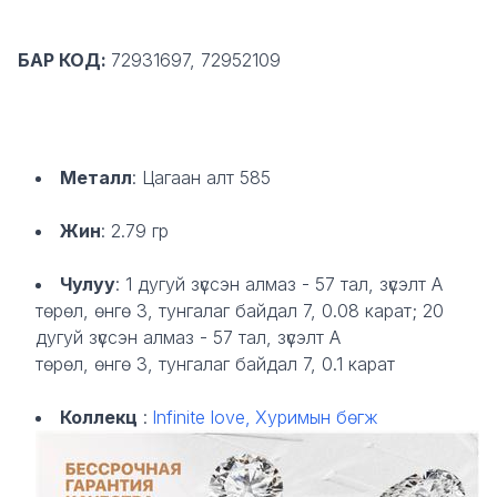
БАР КОД:
72931697, 72952109
Металл
: Цагаан
алт 585
Жин
: 2.79 гр
Чулуу
: 1 дугуй зүссэн алмаз - 57 тал, зүсэлт А
төрөл, өнгө 3, тунгалаг байдал 7, 0.08 карат; 20
дугуй зүссэн алмаз - 57 тал, зүсэлт А
төрөл, өнгө 3, тунгалаг байдал 7, 0.1 карат
Коллекц
:
Infinite love,
Хуримын бөгж