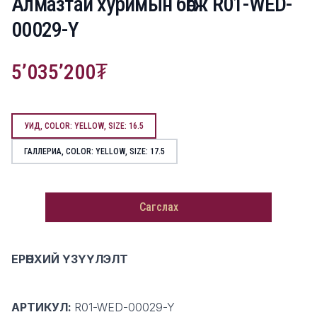
Алмазтай хуримын бөгж R01-WED-
00029-Y
5’035’200
Product information
УИД, COLOR: YELLOW, SIZE: 16.5
ГАЛЛЕРИА, COLOR: YELLOW, SIZE: 17.5
Сагслах
Description
ЕРӨНХИЙ ҮЗҮҮЛЭЛТ
АРТИКУЛ:
R01-WED-00029-Y