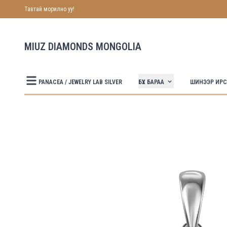
Тавтай морилно уу!
MIUZ DIAMONDS MONGOLIA
БҮХ БАРАА
PANACEA / JEWELRY LAB SILVER
ШИНЭЭР ИР
Зурагнууд