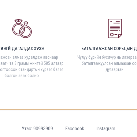
ҮНЭГҮЙ ДАГАЛДАХ ХҮРЭЭ
БАТАЛГААЖСАН СОРЬЦЫН Д
аажсан алмаз худалдаж авснаар
Чулуу бүрийн бүслүүр нь лазера
вагч та 3 грамм жинтэй 585 алтаар
баталгаажуулсан алмаазан с
тогтоосон стандартын хүрээг бэлэг
дугаартай.
болгон авах болно.
Утас: 90993909
Facebook
Instagram