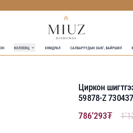
КОЛЛЕКЦ
СЭН
ХЯМДРАЛ
САЛБАРУУДЫН ХАЯГ, БАЙРШИЛ
Циркон шигтгээ
59878-Z 73043
786’293
1’1
Product information