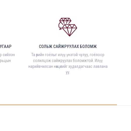
УГААР
СОЛЬЖ САЙЖРУУЛАХ БОЛОМЖ
ар сийлэн
Та өөрийн гоёлыг илүү үнэтэй чулуу, гоёлоор
орьцын
солилцож сайжруулах боломжтой. Илүү
нарийвчилсан нөхцөлийг худалдагчаас лавлана
уу.