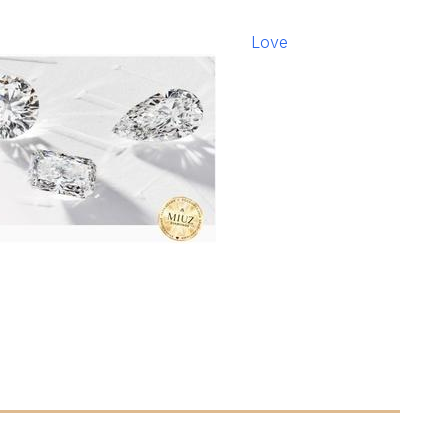
:
Love