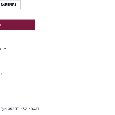
ГАЛЛЕРИА1
х
8-Z
5
гуй зүсэлт, 0.2 карат