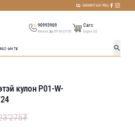
ЗАХИАЛГЫН ЯВЦ
90993909
Сагс
Ажлын өдөр 09:00-20:00
Бараа (
0
)
MIUZ-ЫН ТҮҮХ
тэй кулон P01-W-
724
23’275