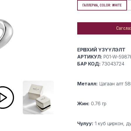
ГАЛЛЕРИА, COLOR: WHITE
Сагсла
Description
ЕРӨНХИЙ ҮЗҮҮЛЭЛТ
АРТИКУЛ:
P01-W-5987
БАР КОД:
73043724
Металл:
Цагаан алт 58
Жин:
0.76 гр
Чулуу:
1 куб циркон, ду