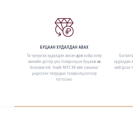
БУЦААН ХУДАЛДАН АВАХ
Та чулуугаа худалдан авсан өдрөөс хойш хоёр
Баталг
жилийн дотор үнэ тохиролцон буцааж өгөх
худалдан а
боломжтой. Үнийг МУЗ ХК-ийн саналыг
хийгдсэн 
үндэслэн талуудын тохиролцоогоор
тогтооно.